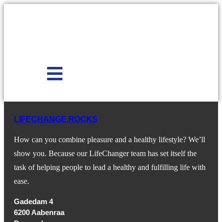
Skip
to
content
LIFECHANGE.ROCKS
How can you combine pleasure and a healthy lifestyle? We’ll
show you. Because our LifeChanger team has set itself the
task of helping people to lead a healthy and fulfilling life with
ease.
Gadedam 4
6200 Aabenraa